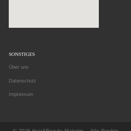
nordvpn 2 year offer
SONSTIGES
Über uns
Datenschutz
Impressum
© 2026
Hair&Beauty Makolm
– Alle Rechte